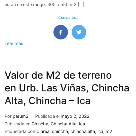
están en este rango: 300 a 550 m2 […]
Condominio
Portada
Comparte...
del
Haras,
La
Molina
Leer más
Valor de M2 de terreno
en Urb. Las Viñas, Chincha
Alta, Chincha – Ica
Por
perum2
Publicada el
mayo 2, 2022
Publicada en
Chincha
,
Chincha Alta
,
Ica
Etiquetada como
area
,
chincha
,
chincha alta
,
ica
,
m2
,