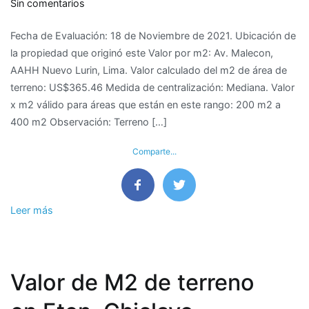
en
Sin comentarios
Valor
Fecha de Evaluación: 18 de Noviembre de 2021. Ubicación de
de
la propiedad que originó este Valor por m2: Av. Malecon,
M2
AAHH Nuevo Lurin, Lima. Valor calculado del m2 de área de
de
terreno: US$365.46 Medida de centralización: Mediana. Valor
terreno
x m2 válido para áreas que están en este rango: 200 m2 a
Playa
400 m2 Observación: Terreno […]
en
Lurin,
Comparte...
Lima
Leer más
Valor de M2 de terreno