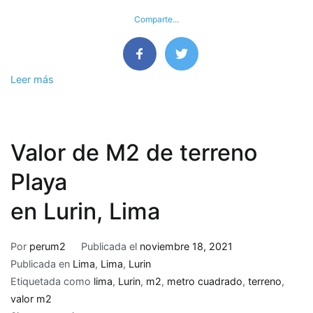
Ascope,
Comparte...
La
Libertad
Leer más
Valor de M2 de terreno
Playa
en Lurin, Lima
Por
perum2
Publicada el
noviembre 18, 2021
Publicada en
Lima
,
Lima
,
Lurin
Etiquetada como
lima
,
Lurin
,
m2
,
metro cuadrado
,
terreno
,
valor m2