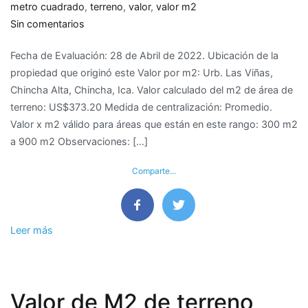
metro cuadrado
,
terreno
,
valor
,
valor m2
en
Sin comentarios
Valor
Fecha de Evaluación: 28 de Abril de 2022. Ubicación de la
de
propiedad que originó este Valor por m2: Urb. Las Viñas,
M2
Chincha Alta, Chincha, Ica. Valor calculado del m2 de área de
de
terreno: US$373.20 Medida de centralización: Promedio.
terreno
Valor x m2 válido para áreas que están en este rango: 300 m2
en
a 900 m2 Observaciones: […]
Urb.
Las
Comparte...
Viñas,
Chincha
Alta,
Chincha
Leer más
–
Ica
Valor de M2 de terreno