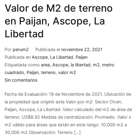
Valor de M2 de terreno
en Paijan, Ascope, La
Libertad
Por
perum2
Publicada el
noviembre 22, 2021
Publicada en
Ascope
,
La Libertad
,
Paijan
Etiquetada como
area
,
Ascope
,
la libertad
,
m2
,
metro
cuadrado
,
Paijan
,
terreno
,
valor m2
en
Sin comentarios
Valor
Fecha de Evaluación: 19 de Noviembre de 2021. Ubicación de
de
la propiedad que originó este Valor por m2: Sector Chuin,
M2
Paijan, Ascope, La Libertad. Valor calculado del m2 de área de
de
terreno: US$8.92 Medida de centralización: Promedio. Valor x
terreno
m2 válido para áreas que están en este rango: 10,000 m2 a
en
30,000 m2 Observación: Terreno […]
Paijan,