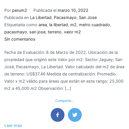
Por
perum2
Publicada el
marzo 10, 2022
Publicada en
La Libertad
,
Pacasmayo
,
San Jose
Etiquetada como
area
,
la libertad
,
m2
,
metro cuadrado
,
pacasmayo
,
san jose
,
terreno
,
valor m2
en
Sin comentarios
Valor
Fecha de Evaluación: 8 de Marzo de 2022. Ubicación de la
de
propiedad que originó este Valor por m2: Sector Jaguey, San
M2
José, Pacasmayo, La Libertad. Valor calculado del m2 de área
de
de terreno: US$37.46 Medida de centralización: Promedio.
terreno
Valor x m2 válido para áreas que están en este rango: 25,000
en
m2 a 45,000 m2 Observación: […]
San
José,
Comparte...
Pacasmayo,
La
Libertad
Leer más