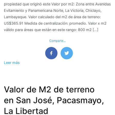
propiedad que originó este Valor por m2: Zona entre Avenidas
M2
Evitamiento y Panamericana Norte, La Victoria, Chiclayo,
de
Lambayeque. Valor calculado del m2 de área de terreno:
terreno
US$365.91 Medida de centralización: promedio. Valor x m2
en
válido para áreas que están en este rango: 800 m2 […]
La
Victoria,
Comparte...
Chiclayo
–
Lambayeque
Leer más
Valor de M2 de terreno
en San José, Pacasmayo,
La Libertad