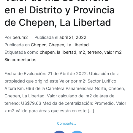
en el Distrito y Provincia
de Chepen, La Libertad
Por
perum2
Publicada el
abril 21, 2022
Publicada en
Chepen
,
Chepen
,
La Libertad
Etiquetada como
chepen
,
la libertad
,
m2
,
terreno
,
valor m2
en
Sin comentarios
Valor
Fecha de Evaluación: 21 de Abril de 2022. Ubicación de la
de
propiedad que originó este Valor por m2: Sector Lurifico,
M2
Altura Km. 696 de la Carretera Panamericana Norte, Chepen,
de
Chepen, La Libertad. Valor calculado del m2 de área de
terreno
terreno: US$79.63 Medida de centralización: Promedio. Valor
en
x m2 válido para áreas que están en este […]
el
Distrito
Comparte...
y