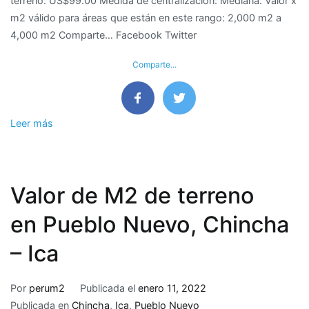
terreno: US$99.00 Medida de centralización: Mediana. Valor x
terreno
m2 válido para áreas que están en este rango: 2,000 m2 a
en
4,000 m2 Comparte… Facebook Twitter
Urb.
Jatosisa,
Comparte...
Pachacamac
–
Lima
Leer más
Valor de M2 de terreno
en Pueblo Nuevo, Chincha
– Ica
Por
perum2
Publicada el
enero 11, 2022
Publicada en
Chincha
,
Ica
,
Pueblo Nuevo