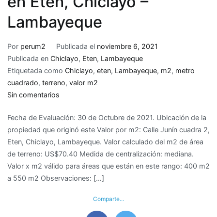
en Eten, Chiclayo –
Lambayeque
Por
perum2
Publicada el
noviembre 6, 2021
Publicada en
Chiclayo
,
Eten
,
Lambayeque
Etiquetada como
Chiclayo
,
eten
,
Lambayeque
,
m2
,
metro
cuadrado
,
terreno
,
valor m2
en
Sin comentarios
Valor
Fecha de Evaluación: 30 de Octubre de 2021. Ubicación de la
de
propiedad que originó este Valor por m2: Calle Junín cuadra 2,
M2
Eten, Chiclayo, Lambayeque. Valor calculado del m2 de área
de
de terreno: US$70.40 Medida de centralización: mediana.
terreno
Valor x m2 válido para áreas que están en este rango: 400 m2
en
a 550 m2 Observaciones: […]
Eten,
Chiclayo
Comparte...
–
Lambayeque