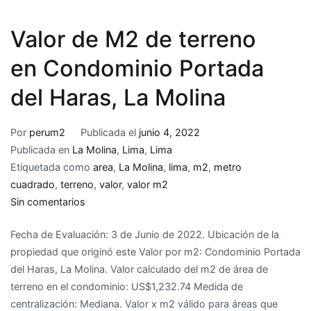
Valor de M2 de terreno
en Condominio Portada
del Haras, La Molina
Por
perum2
Publicada el
junio 4, 2022
Publicada en
La Molina
,
Lima
,
Lima
Etiquetada como
area
,
La Molina
,
lima
,
m2
,
metro
cuadrado
,
terreno
,
valor
,
valor m2
en
Sin comentarios
Valor
Fecha de Evaluación: 3 de Junio de 2022. Ubicación de la
de
propiedad que originó este Valor por m2: Condominio Portada
M2
del Haras, La Molina. Valor calculado del m2 de área de
de
terreno en el condominio: US$1,232.74 Medida de
terreno
centralización: Mediana. Valor x m2 válido para áreas que
en