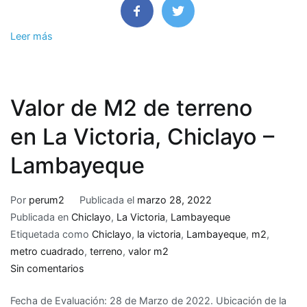
Provincia
de
Chepen,
Leer más
La
Libertad
Valor de M2 de terreno
en La Victoria, Chiclayo –
Lambayeque
Por
perum2
Publicada el
marzo 28, 2022
Publicada en
Chiclayo
,
La Victoria
,
Lambayeque
Etiquetada como
Chiclayo
,
la victoria
,
Lambayeque
,
m2
,
metro cuadrado
,
terreno
,
valor m2
en
Sin comentarios
Valor
Fecha de Evaluación: 28 de Marzo de 2022. Ubicación de la
de