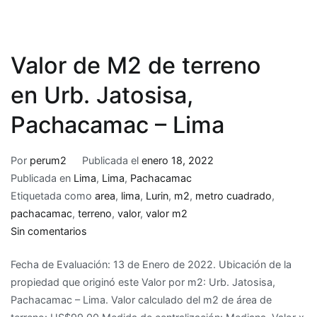
Valor de M2 de terreno
en Urb. Jatosisa,
Pachacamac – Lima
Por
perum2
Publicada el
enero 18, 2022
Publicada en
Lima
,
Lima
,
Pachacamac
Etiquetada como
area
,
lima
,
Lurin
,
m2
,
metro cuadrado
,
pachacamac
,
terreno
,
valor
,
valor m2
en
Sin comentarios
Valor
Fecha de Evaluación: 13 de Enero de 2022. Ubicación de la
de
propiedad que originó este Valor por m2: Urb. Jatosisa,
M2
Pachacamac – Lima. Valor calculado del m2 de área de
de