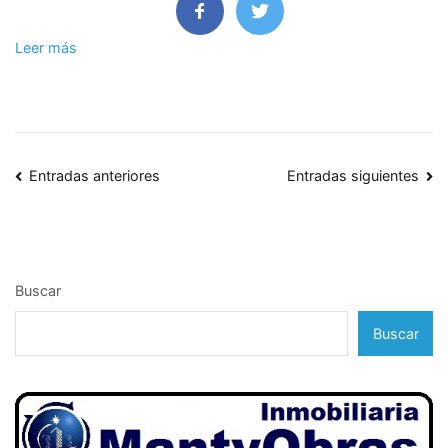
Leer más
Navegación
Entradas anteriores
Entradas siguientes
de
entradas
Buscar
Buscar