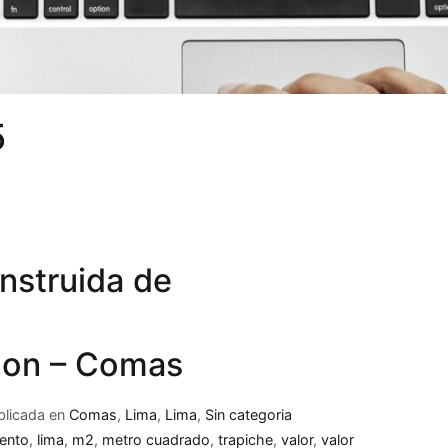
5
nstruida de
llon – Comas
blicada en
Comas
,
Lima
,
Lima
,
Sin categoria
ento
,
lima
,
m2
,
metro cuadrado
,
trapiche
,
valor
,
valor