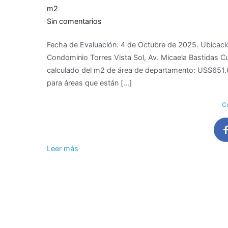
m2
en
Sin comentarios
Valor
Fecha de Evaluación: 4 de Octubre de 2025. Ubicació
de
Condominio Torres Vista Sol, Av. Micaela Bastidas Cu
M2
calculado del m2 de área de departamento: US$651.6
de
para áreas que están […]
área
construida
Co
de
departamento
cerca
Av.
Leer más
Trapiche
Chillon
–
Comas