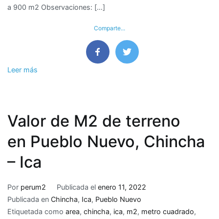
a 900 m2 Observaciones: […]
Urb.
Las
Comparte...
Viñas,
Chincha
Alta,
Chincha
Leer más
–
Ica
Valor de M2 de terreno
en Pueblo Nuevo, Chincha
– Ica
Por
perum2
Publicada el
enero 11, 2022
Publicada en
Chincha
,
Ica
,
Pueblo Nuevo
Etiquetada como
area
,
chincha
,
ica
,
m2
,
metro cuadrado
,