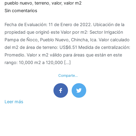
pueblo nuevo
,
terreno
,
valor
,
valor m2
en
Sin comentarios
Valor
Fecha de Evaluación: 11 de Enero de 2022. Ubicación de la
de
propiedad que originó este Valor por m2: Sector Irrigación
M2
Pampa de Ñoco, Pueblo Nuevo, Chincha, Ica. Valor calculado
de
del m2 de área de terreno: US$6.51 Medida de centralización:
terreno
Promedio. Valor x m2 válido para áreas que están en este
en
rango: 10,000 m2 a 120,000 […]
Pueblo
Nuevo,
Comparte...
Chincha
–
Ica
Leer más