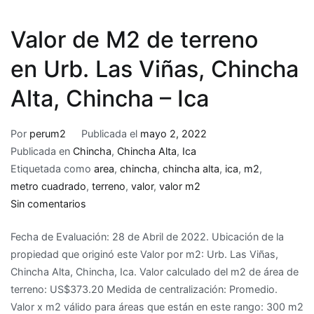
Valor de M2 de terreno
en Urb. Las Viñas, Chincha
Alta, Chincha – Ica
Por
perum2
Publicada el
mayo 2, 2022
Publicada en
Chincha
,
Chincha Alta
,
Ica
Etiquetada como
area
,
chincha
,
chincha alta
,
ica
,
m2
,
metro cuadrado
,
terreno
,
valor
,
valor m2
en
Sin comentarios
Valor
Fecha de Evaluación: 28 de Abril de 2022. Ubicación de la
de
propiedad que originó este Valor por m2: Urb. Las Viñas,
M2
Chincha Alta, Chincha, Ica. Valor calculado del m2 de área de
de
terreno: US$373.20 Medida de centralización: Promedio.
terreno
Valor x m2 válido para áreas que están en este rango: 300 m2
en