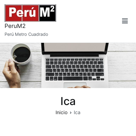
Saltar
al
contenido
PeruM2
Perú Metro Cuadrado
Ica
Inicio
Ica