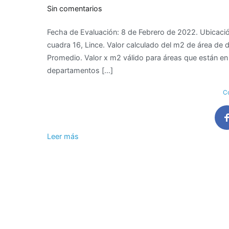
en
Sin comentarios
Valor
Fecha de Evaluación: 8 de Febrero de 2022. Ubicación
de
cuadra 16, Lince. Valor calculado del m2 de área de
M2
Promedio. Valor x m2 válido para áreas que están e
de
departamentos […]
área
construida
Co
de
departamento
en
Av.
Leer más
Militar
cuadra
16
–
Lince