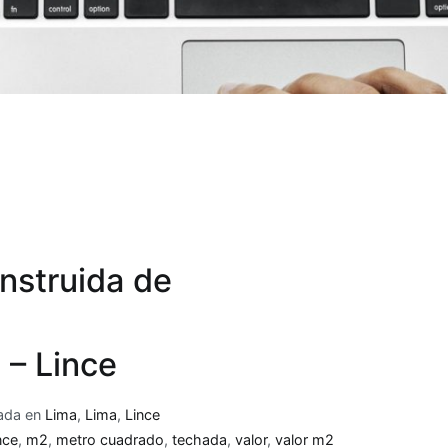
nstruida de
 – Lince
cada en
Lima
,
Lima
,
Lince
nce
,
m2
,
metro cuadrado
,
techada
,
valor
,
valor m2