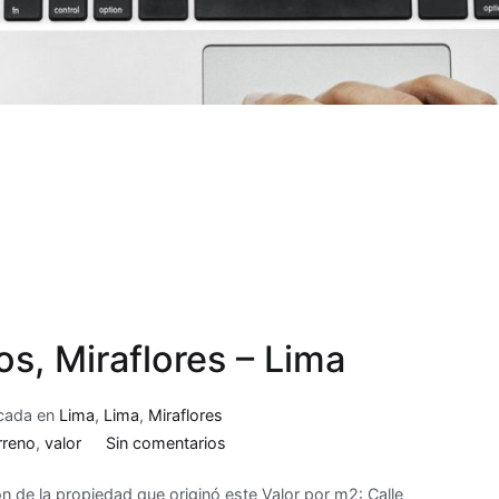
os, Miraflores – Lima
icada en
Lima
,
Lima
,
Miraflores
en
rreno
,
valor
Sin comentarios
Valor
 de la propiedad que originó este Valor por m2: Calle
de