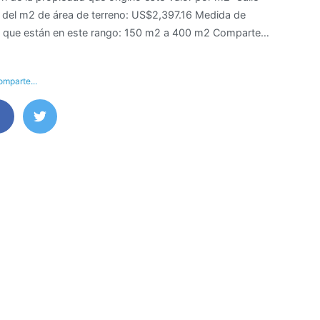
do del m2 de área de terreno: US$2,397.16 Medida de
M2
eas que están en este rango: 150 m2 a 400 m2 Comparte…
de
terreno
en
mparte...
Calle
Enrique
Palacios,
Miraflores
–
Lima