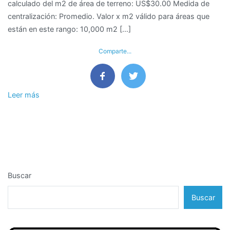
calculado del m2 de área de terreno: US$30.00 Medida de
terreno
centralización: Promedio. Valor x m2 válido para áreas que
en
están en este rango: 10,000 m2 […]
el
Distrito
Comparte...
de
Catacaos,
Provincia
y
Leer más
Departamento
de
Piura
Buscar
Buscar