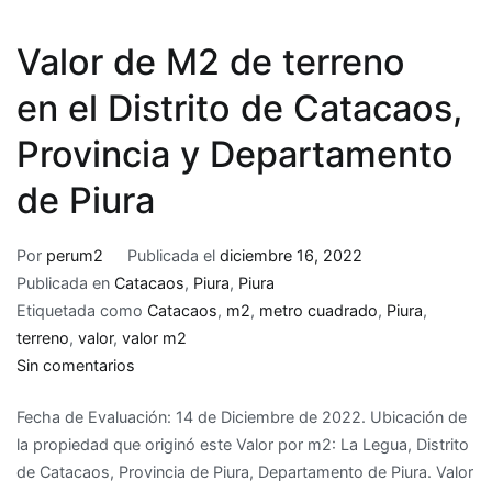
Valor de M2 de terreno
en el Distrito de Catacaos,
Provincia y Departamento
de Piura
Por
perum2
Publicada el
diciembre 16, 2022
Publicada en
Catacaos
,
Piura
,
Piura
Etiquetada como
Catacaos
,
m2
,
metro cuadrado
,
Piura
,
terreno
,
valor
,
valor m2
en
Sin comentarios
Valor
Fecha de Evaluación: 14 de Diciembre de 2022. Ubicación de
de
la propiedad que originó este Valor por m2: La Legua, Distrito
M2
de Catacaos, Provincia de Piura, Departamento de Piura. Valor
de