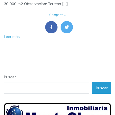
30,000 m2 Observación: Terreno […]
Paijan,
Ascope,
Comparte...
La
Libertad
Leer más
Buscar
Buscar