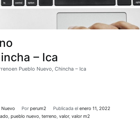
eno
incha – Ica
rrenoen Pueblo Nuevo, Chincha – Ica
o Nuevo
Por
perum2
Publicada el
enero 11, 2022
rado
,
pueblo nuevo
,
terreno
,
valor
,
valor m2