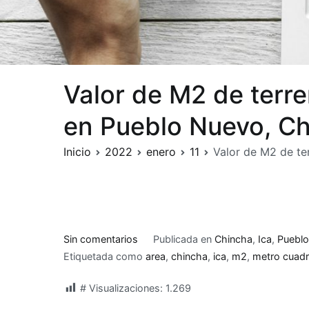
Valor de M2 de terr
en Pueblo Nuevo, Ch
Inicio
2022
enero
11
Valor de M2 de te
en
Sin comentarios
Publicada en
Chincha
,
Ica
,
Puebl
Valor
Etiquetada como
area
,
chincha
,
ica
,
m2
,
metro cuad
de
# Visualizaciones:
1.269
M2
de