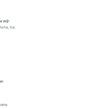
or m2:
ncha, Ica.
go:
bana.