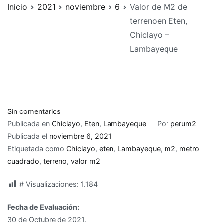
Inicio
2021
noviembre
6
Valor de M2 de
terrenoen Eten,
Chiclayo –
Lambayeque
en
Sin comentarios
Valor
Publicada en
Chiclayo
,
Eten
,
Lambayeque
Por
perum2
de
Publicada el
noviembre 6, 2021
M2
Etiquetada como
Chiclayo
,
eten
,
Lambayeque
,
m2
,
metro
de
cuadrado
,
terreno
,
valor m2
terreno
# Visualizaciones:
1.184
en
Eten,
Fecha de Evaluación:
Chiclayo
30 de Octubre de 2021.