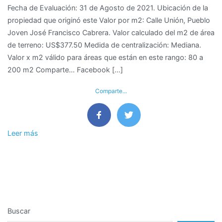
Fecha de Evaluación: 31 de Agosto de 2021. Ubicación de la
de
propiedad que originó este Valor por m2: Calle Unión, Pueblo
M2
Joven José Francisco Cabrera. Valor calculado del m2 de área
de
de terreno: US$377.50 Medida de centralización: Mediana.
terreno
Valor x m2 válido para áreas que están en este rango: 80 a
en
200 m2 Comparte… Facebook […]
PJ
Jose
Comparte...
Francisco
Cabrera,
JLO
–
Leer más
Chiclayo
Buscar