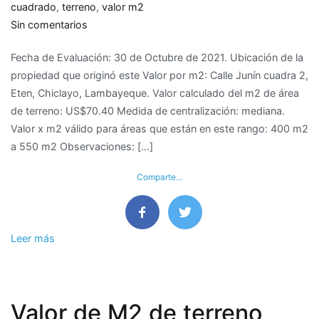
cuadrado
,
terreno
,
valor m2
en
Sin comentarios
Valor
Fecha de Evaluación: 30 de Octubre de 2021. Ubicación de la
de
propiedad que originó este Valor por m2: Calle Junín cuadra 2,
M2
Eten, Chiclayo, Lambayeque. Valor calculado del m2 de área
de
de terreno: US$70.40 Medida de centralización: mediana.
terreno
Valor x m2 válido para áreas que están en este rango: 400 m2
en
a 550 m2 Observaciones: […]
Eten,
Chiclayo
Comparte...
–
Lambayeque
Leer más
Valor de M2 de terreno