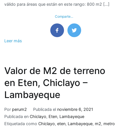
válido para áreas que están en este rango: 800 m2 […]
La
Victoria,
Comparte...
Chiclayo
–
Lambayeque
Leer más
Valor de M2 de terreno
en Eten, Chiclayo –
Lambayeque
Por
perum2
Publicada el
noviembre 6, 2021
Publicada en
Chiclayo
,
Eten
,
Lambayeque
Etiquetada como
Chiclayo
,
eten
,
Lambayeque
,
m2
,
metro