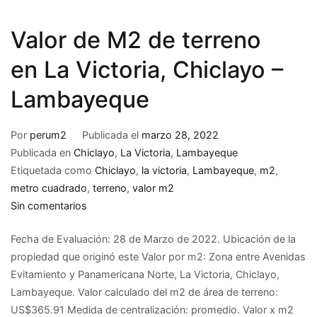
Valor de M2 de terreno
en La Victoria, Chiclayo –
Lambayeque
Por
perum2
Publicada el
marzo 28, 2022
Publicada en
Chiclayo
,
La Victoria
,
Lambayeque
Etiquetada como
Chiclayo
,
la victoria
,
Lambayeque
,
m2
,
metro cuadrado
,
terreno
,
valor m2
en
Sin comentarios
Valor
Fecha de Evaluación: 28 de Marzo de 2022. Ubicación de la
de
propiedad que originó este Valor por m2: Zona entre Avenidas
M2
Evitamiento y Panamericana Norte, La Victoria, Chiclayo,
de
Lambayeque. Valor calculado del m2 de área de terreno:
terreno
US$365.91 Medida de centralización: promedio. Valor x m2
en