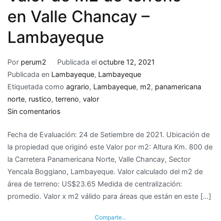
en Valle Chancay –
Lambayeque
Por
perum2
Publicada el
octubre 12, 2021
Publicada en
Lambayeque
,
Lambayeque
Etiquetada como
agrario
,
Lambayeque
,
m2
,
panamericana
norte
,
rustico
,
terreno
,
valor
en
Sin comentarios
Valor
Fecha de Evaluación: 24 de Setiembre de 2021. Ubicación de
de
la propiedad que originó este Valor por m2: Altura Km. 800 de
M2
la Carretera Panamericana Norte, Valle Chancay, Sector
de
Yencala Boggiano, Lambayeque. Valor calculado del m2 de
terreno
área de terreno: US$23.65 Medida de centralización:
en
promedio. Valor x m2 válido para áreas que están en este […]
Valle
Chancay
Comparte...