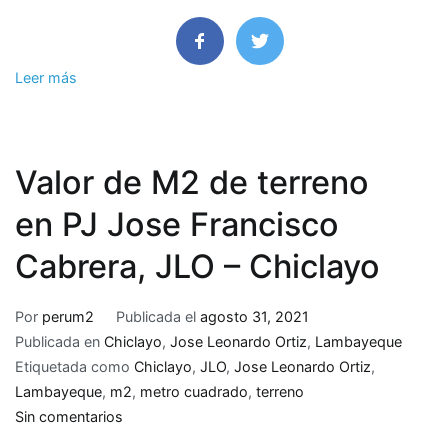
–
Lambayeque
Leer más
Valor de M2 de terreno
en PJ Jose Francisco
Cabrera, JLO – Chiclayo
Por
perum2
Publicada el
agosto 31, 2021
Publicada en
Chiclayo
,
Jose Leonardo Ortiz
,
Lambayeque
Etiquetada como
Chiclayo
,
JLO
,
Jose Leonardo Ortiz
,
Lambayeque
,
m2
,
metro cuadrado
,
terreno
en
Sin comentarios
Valor