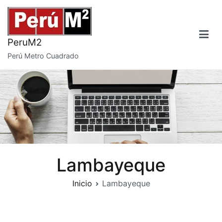
Saltar
al
contenido
PeruM2
Perú Metro Cuadrado
Lambayeque
Inicio
Lambayeque