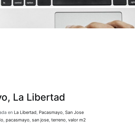
o, La Libertad
cada en
La Libertad
,
Pacasmayo
,
San Jose
do
,
pacasmayo
,
san jose
,
terreno
,
valor m2