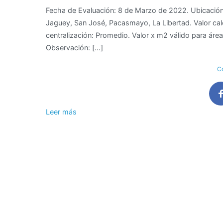
Fecha de Evaluación: 8 de Marzo de 2022. Ubicación 
de
Jaguey, San José, Pacasmayo, La Libertad. Valor ca
M2
centralización: Promedio. Valor x m2 válido para ár
de
Observación: […]
terreno
en
Co
San
José,
Pacasmayo,
La
Leer más
Libertad