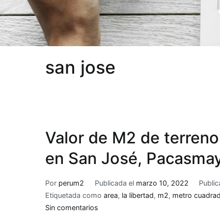
san jose
Valor de M2 de terreno
en San José, Pacasmay
Por
perum2
Publicada el
marzo 10, 2022
Publi
Etiquetada como
area
,
la libertad
,
m2
,
metro cuadra
en
Sin comentarios
Valor