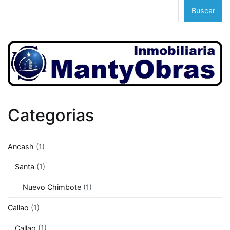
de
Buscar
Ancash
Categorias
Ancash
(1)
Santa
(1)
Nuevo Chimbote
(1)
Callao
(1)
Callao
(1)