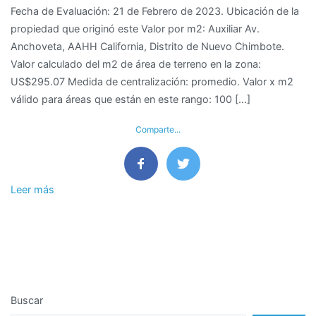
Fecha de Evaluación: 21 de Febrero de 2023. Ubicación de la
de
propiedad que originó este Valor por m2: Auxiliar Av.
M2
Anchoveta, AAHH California, Distrito de Nuevo Chimbote.
de
Valor calculado del m2 de área de terreno en la zona:
terreno
US$295.07 Medida de centralización: promedio. Valor x m2
en
válido para áreas que están en este rango: 100 […]
el
AAHH
Comparte...
California
del
distrito
de
Leer más
Nuevo
Chimbote,
Provincia
del
Santa
y
Buscar
Departamento