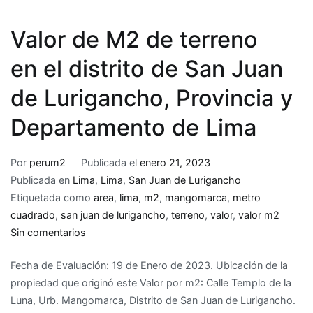
Valor de M2 de terreno
en el distrito de San Juan
de Lurigancho, Provincia y
Departamento de Lima
Por
perum2
Publicada el
enero 21, 2023
Publicada en
Lima
,
Lima
,
San Juan de Lurigancho
Etiquetada como
area
,
lima
,
m2
,
mangomarca
,
metro
cuadrado
,
san juan de lurigancho
,
terreno
,
valor
,
valor m2
en
Sin comentarios
Valor
Fecha de Evaluación: 19 de Enero de 2023. Ubicación de la
de
propiedad que originó este Valor por m2: Calle Templo de la
M2
Luna, Urb. Mangomarca, Distrito de San Juan de Lurigancho.
de