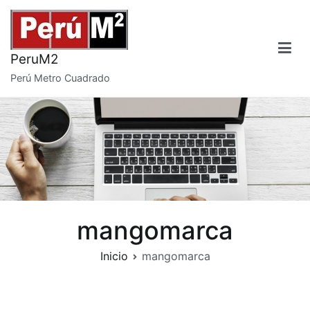
Saltar
al
contenido
PeruM2
Perú Metro Cuadrado
mangomarca
Inicio
mangomarca