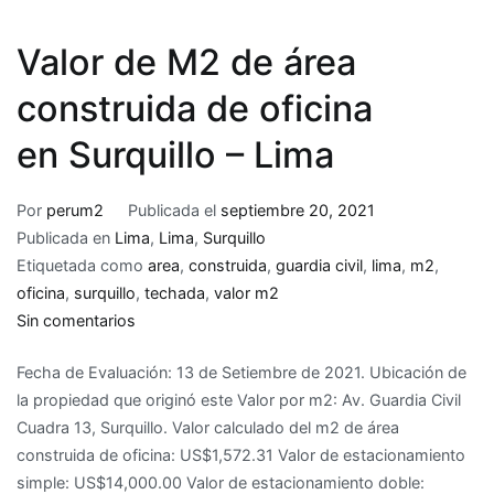
Valor de M2 de área
construida de oficina
en Surquillo – Lima
Por
perum2
Publicada el
septiembre 20, 2021
Publicada en
Lima
,
Lima
,
Surquillo
Etiquetada como
area
,
construida
,
guardia civil
,
lima
,
m2
,
oficina
,
surquillo
,
techada
,
valor m2
en
Sin comentarios
Valor
Fecha de Evaluación: 13 de Setiembre de 2021. Ubicación de
de
la propiedad que originó este Valor por m2: Av. Guardia Civil
M2
Cuadra 13, Surquillo. Valor calculado del m2 de área
de
construida de oficina: US$1,572.31 Valor de estacionamiento
área
simple: US$14,000.00 Valor de estacionamiento doble:
construida