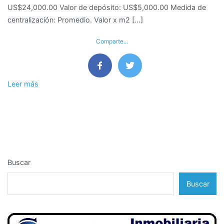
US$24,000.00 Valor de depósito: US$5,000.00 Medida de
de
centralización: Promedio. Valor x m2 […]
oficina
en
Comparte...
Surquillo
–
Lima
Leer más
Buscar
Buscar